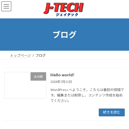
コ
ナ
ン
ビ
テ
ゲ
ン
ー
ツ
シ
へ
ョ
ブログ
ス
ン
キ
に
ッ
移
プ
動
トップページ
ブログ
Hello world!
未分類
2024年7月11日
WordPress へようこそ。こちらは最初の投稿で
す。編集または削除し、コンテンツ作成を始め
てください。
続きを読む